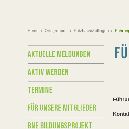
Home
›
Ortsgruppen
›
Retzbach/Zellingen
›
Führun
FÜ
AKTUELLE MELDUNGEN
AKTIV WERDEN
TERMINE
F
ühru
FÜR UNSERE MITGLIEDER
Konta
BNE BILDUNGSPROJEKT
Wol