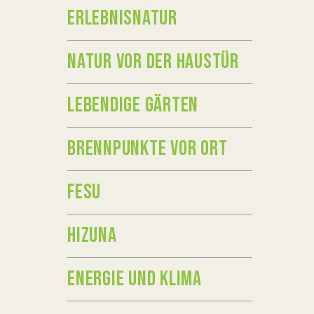
ERLEBNISNATUR
Kug
972
NATUR VOR DER HAUSTÜR
Em
LEBENDIGE GÄRTEN
Edm
Ro
BRENNPUNKTE VOR ORT
972
Em
FESU
HIZUNA
Krä
Gud
ENERGIE UND KLIMA
Tel