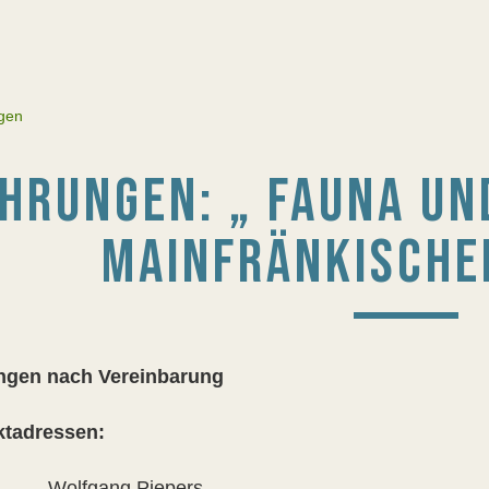
gen
HRUNGEN: „ FAUNA UN
MAINFRÄNKISCHE
ngen nach Vereinbarung
ktadressen:
fgang Piepers