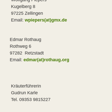
elberg 8
25 Zellingen
ail:
wpiepers(at)gmx.de
ar Rothaug
thweg 6
82 Retzstadt
ail:
edmar(at)rothaug.org
uterführerin
run Karle
. 09353 9815227