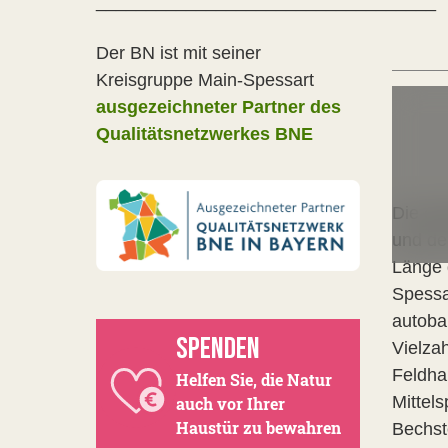
__________________________________
Der BN ist mit seiner
Kreisgruppe Main-Spessart
ausgezeichneter Partner des
Qualitätsnetzwerkes BNE
Die ge
und de
Länge 
Spessar
autoba
SPENDEN
Vielza
Feldha
Helfen Sie, die Natur
Mittel
auch vor Ihrer
Haustür zu bewahren
Bechst