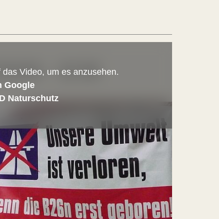
BURG - B26N
uf das Video, um es anzusehen.
n Google
D Naturschutz