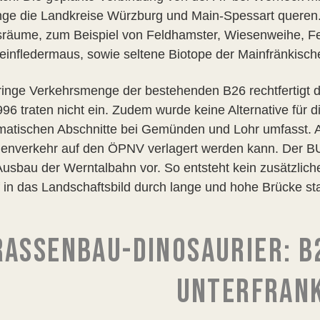
ge die Landkreise Würzburg und Main-Spessart queren. 
räume, zum Beispiel von Feldhamster, Wiesenweihe, Fel
einfledermaus, sowie seltene Biotope der Mainfränkisch
ringe Verkehrsmenge der bestehenden B26 rechtfertigt d
96 traten nicht ein. Zudem wurde keine Alternative für d
matischen Abschnitte bei Gemünden und Lohr umfasst. Au
enverkehr auf den ÖPNV verlagert werden kann. Der BU
Ausbau der Werntalbahn vor. So entsteht kein zusätzliche
f in das Landschaftsbild durch lange und hohe Brücke sta
ASSENBAU-DINOSAURIER: B26
NTERFRANK