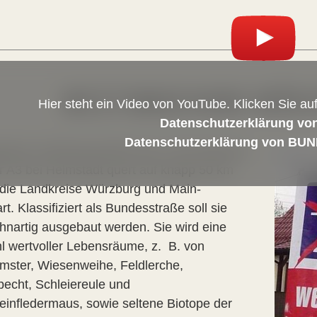
WESTUMGEHUNG WÜRZ
Hier steht ein Video von YouTube. Klicken Sie a
Datenschutzerklärung vo
Datenschutzerklärung von BUN
plante Verbindung B26n der A7 bei Werneck
r A3 bei Helmstadt quert auf knapp 50 km
die Landkreise Würzburg und Main-
t. Klassifiziert als Bundesstraße soll sie
hnartig ausgebaut werden. Sie wird eine
hl wertvoller Lebensräume, z. B. von
mster, Wiesenweihe, Feldlerche,
specht, Schleiereule und
einfledermaus, sowie seltene Biotope der