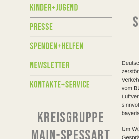
KINDER+JUGEND
S
PRESSE
SPENDEN+HELFEN
NEWSLETTER
Deutsc
zerstör
Verkeh
KONTAKTE+SERVICE
vom BU
Luftve
sinnvol
KREISGRUPPE
bayeri
Um Wür
MAIN-SPESSART
Gesprä