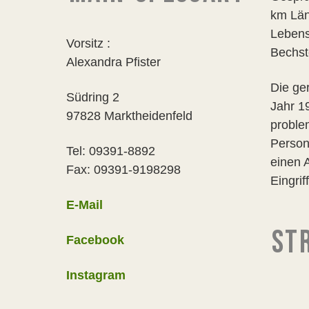
km Län
Lebens
Vorsitz :
Bechst
Alexandra Pfister
Die ge
Südring 2
Jahr 19
97828 Marktheidenfeld
proble
Person
Tel: 09391-8892
einen 
Fax: 09391-9198298
Eingrif
E-Mail
STR
Facebook
Instagram