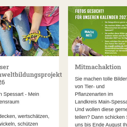
ser
Mitmachaktion
weltbildungsprojekt
Sie machen tolle Bilder
26
von Tier- und
n Spessart - Mein
Pflanzenarten im
ensraum
Landkreis Main-Spessa
Und wollen diese gern
decken, wertschätzen,
teilen? Dann schicken 
wickeln, schützen
uns bis Ende August Ih