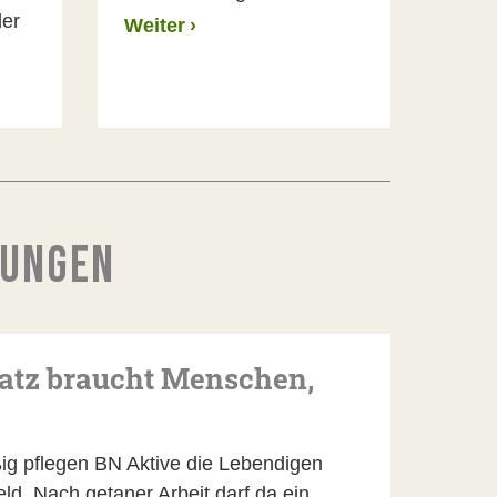
der
Weiter
›
DUNGEN
latz braucht Menschen,
g pflegen BN Aktive die Lebendigen
ld. Nach getaner Arbeit darf da ein