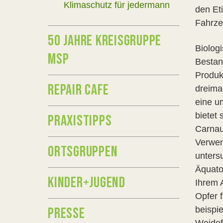
Klimaschutz für jedermann
den Et
Fahrze
50 JAHRE KREISGRUPPE
Biologi
MSP
Bestan
Produk
REPAIR CAFE
dreimal
eine u
bietet
PRAXISTIPPS
Carnau
Verwen
ORTSGRUPPEN
untersu
Äquato
KINDER+JUGEND
Ihrem 
Opfer 
PRESSE
beispi