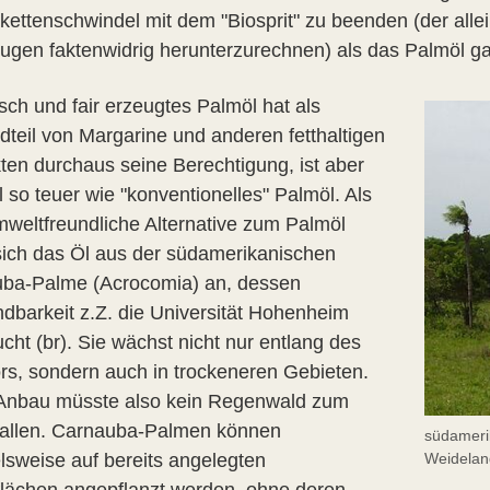
ikettenschwindel mit dem "Biosprit" zu beenden (der al
ugen faktenwidrig herunterzurechnen) als das Palmöl g
sch und fair erzeugtes Palmöl hat als
dteil von Margarine und anderen fetthaltigen
ten durchaus seine Berechtigung, ist aber
 so teuer wie "konventionelles" Palmöl. Als
mweltfreundliche Alternative zum Palmöl
 sich das Öl aus der südamerikanischen
ba-Palme (Acrocomia) an, dessen
dbarkeit z.Z. die Universität Hohenheim
cht (br). Sie wächst nicht nur entlang des
rs, sondern auch in trockeneren Gebieten.
Anbau müsste also kein Regenwald zum
fallen. Carnauba-Palmen können
südameri
Weidelan
elsweise auf bereits angelegten