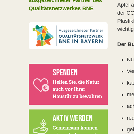
ausgezeichneter Partner des
Apfel a
Qualitätsnetzwerkes BNE
der CO
Plasti
wichti
Der Bu
Nu
SPENDEN
Ve
Helfen Sie, die Natur
ka
auch vor Ihrer
mei
Haustür zu bewahren
ac
AKTIV WERDEN
re
Gemeinsam können
ge