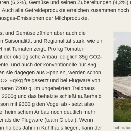
ren (6,2%), Gemüse und seinen Zubereitungen (4,2%) un
. Auch alle Getreideprodukte erreichen zusammen noch ni
ausgas-Emissionen der Milchprodukte.
st und Gemüse zählen aber auch die
en Saisonalität und Regionalität stark, wie ein
el mit Tomaten zeigt: Pro kg Tomaten
gt der ökologische Anbau lediglich 35g CO2-
ente, und auch der konventionelle nur 85g.
 sie dagegen aus Spanien, werden schon
O2-Eq/kg freigesetzt und bei Flugware von
naren 7200 g. Im ungeheizten Treibhaus
s 2300g und das beheizte schießt außerhalb
ison mit 9300 g den Vogel ab - setzt also
ei heimischem Anbau noch deutlich mehr
ei als die Flugware (team Global). Wenn
ein halbes Jahr im Kühlhaus liegen, kann der
beheiztes