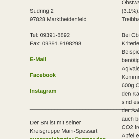
Obstwa
Südring 2
(3,1%)
97828 Marktheidenfeld
Treibh
Tel: 09391-8892
Bei Ob
Fax: 09391-9198298
Kriteri
Beispi
E-Mail
benöti
Äqival
Facebook
Kommen
600g C
Instagram
den Ka
sind e
__________________________________
der Sa
auch b
Der BN ist mit seiner
CO2 fr
Kreisgruppe Main-Spessart
Äpfel 