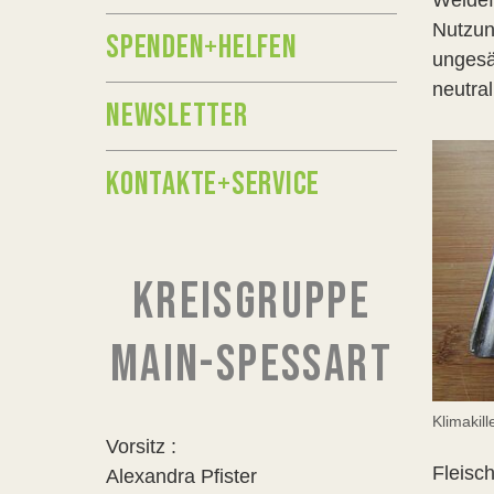
Weidef
Nutzun
SPENDEN+HELFEN
ungesät
neutra
NEWSLETTER
KONTAKTE+SERVICE
KREISGRUPPE
MAIN-SPESSART
Klimakill
Vorsitz :
Fleisc
Alexandra Pfister