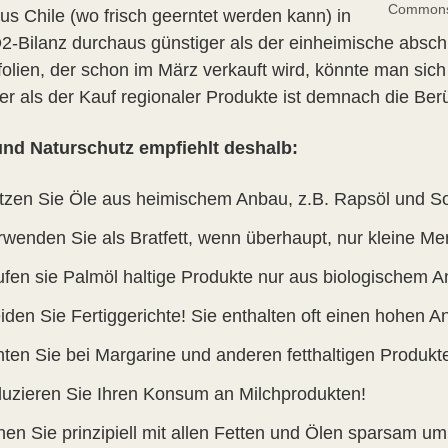
Common
us Chile (wo frisch geerntet werden kann) in
2-Bilanz durchaus günstiger als der einheimische abschn
kfolien, der schon im März verkauft wird, könnte man si
ger als der Kauf regionaler Produkte ist demnach die Ber
nd Naturschutz empfiehlt deshalb:
tzen Sie Öle aus heimischem Anbau, z.B. Rapsöl und S
rwenden Sie als Bratfett, wenn überhaupt, nur kleine Me
ufen sie Palmöl haltige Produkte nur aus biologischem 
den Sie Fertiggerichte! Sie enthalten oft einen hohen An
hten Sie bei Margarine und anderen fetthaltigen Produkte
duzieren Sie Ihren Konsum an Milchprodukten!
hen Sie prinzipiell mit allen Fetten und Ölen sparsam um