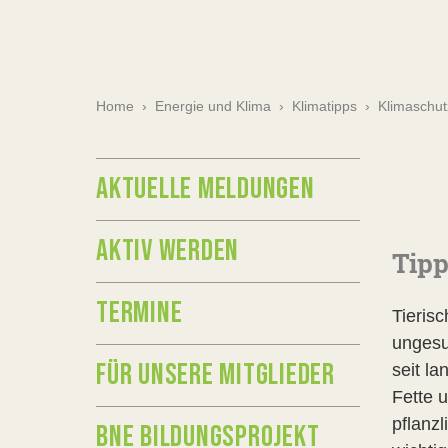
Home
›
Energie und Klima
›
Klimatipps
›
Klimaschut
AKTUELLE MELDUNGEN
AKTIV WERDEN
Tipp
TERMINE
Tieris
ungesu
FÜR UNSERE MITGLIEDER
seit l
Fette 
pflanzl
BNE BILDUNGSPROJEKT