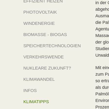
EFFIZIENT HEIZEN
in der
abgeho
PHOTOVOLTAIK
Ausmaß
die Pa
WINDENERGIE
Agentu
BIOMASSE - BIOGAS
Massac
der gl
SPEICHERTECHNOLOGIEN
Studie
Urwald
VERKEHRSWENDE
Mit ei
NUKLEARE ZUKUNFT?
zum Pa
KLIMAWANDEL
so ert
als du
INFOS
Palmöl
Enviro
KLIMATIPPS
Prozen