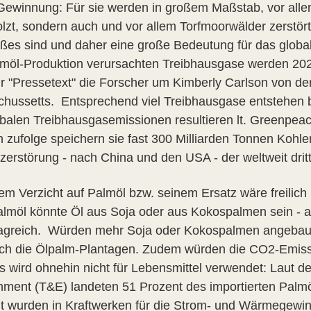
 Gewinnung: Für sie werden in großem Maßstab, vor alle
lzt, sondern auch und vor allem Torfmoorwälder zerstört
es sind und daher eine große Bedeutung für das global
lmöl-Produktion verursachten Treibhausgase werden 2020
r "Pressetext" die Forscher um Kimberly Carlson von der
hussetts. Entsprechend viel Treibhausgase entstehen b
obalen Treibhausgasemissionen resultieren lt. Greenpea
n zufolge speichern sie fast 300 Milliarden Tonnen Kohl
zerstörung - nach China und den USA - der weltweit dri
nem Verzicht auf Palmöl bzw. seinem Ersatz wäre freilich
lmöl könnte Öl aus Soja oder aus Kokospalmen sein - a
ragreich. Würden mehr Soja oder Kokospalmen angebaut
rch die Ölpalm-Plantagen. Zudem würden die CO2-Emissi
s wird ohnehin nicht für Lebensmittel verwendet: Laut
nment (T&E) landeten 51 Prozent des importierten Palmöl
t wurden in Kraftwerken für die Strom- und Wärmegewinnu