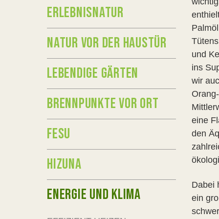
wichtig
ERLEBNISNATUR
enthie
Palmöl
NATUR VOR DER HAUSTÜR
Tütens
und Kek
ins Su
LEBENDIGE GÄRTEN
wir au
Orang-
BRENNPUNKTE VOR ORT
Mittler
eine F
FESU
den Äq
zahlre
ökolog
HIZUNA
Dabei 
ENERGIE UND KLIMA
ein gr
schwer