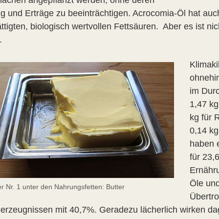
lächen angepflanzt werden, ohne deren
g und Erträge zu beeinträchtigen. Acrocomia-Öl hat auch
tigten, biologisch wertvollen Fettsäuren. Aber es ist ni
l.
Klimaki
ohnehin
im Durc
1,47 kg
kg für 
0,14 kg
haben e
für 23,
Ernähru
Öle und
er Nr. 1 unter den Nahrungsfetten: Butter
Übertro
herzeugnissen mit 40,7%. Geradezu lächerlich wirken d