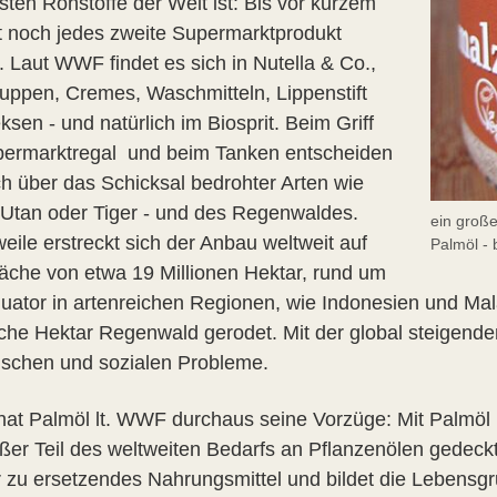
sten Rohstoffe der Welt ist: Bis vor kurzem
lt noch jedes zweite Supermarktprodukt
. Laut WWF findet es sich in Nutella & Co.,
uppen, Cremes, Waschmitteln, Lippenstift
sen - und natürlich im Biosprit. Beim Griff
permarktregal und beim Tanken entscheiden
ch über das Schicksal bedrohter Arten wie
Utan oder Tiger - und des Regenwaldes.
ein große
weile erstreckt sich der Anbau weltweit auf
Palmöl -
läche von etwa 19 Millionen Hektar, rund um
uator in artenreichen Regionen, wie Indonesien und Mal
iche Hektar Regenwald gerodet. Mit der global steigen
ischen und sozialen Probleme.
hat Palmöl lt. WWF durchaus seine Vorzüge: Mit Palmöl 
oßer Teil des weltweiten Bedarfs an Pflanzenölen gedeckt
 zu ersetzendes Nahrungsmittel und bildet die Lebensgr