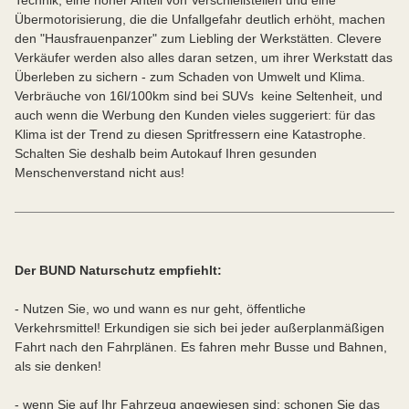
Technik, eine hoher Anteil von Verschleißteilen und eine
Übermotorisierung, die die Unfallgefahr deutlich erhöht, machen
den "Hausfrauenpanzer" zum Liebling der Werkstätten. Clevere
Verkäufer werden also alles daran setzen, um ihrer Werkstatt das
Überleben zu sichern - zum Schaden von Umwelt und Klima.
Verbräuche von 16l/100km sind bei SUVs keine Seltenheit, und
auch wenn die Werbung den Kunden vieles suggeriert: für das
Klima ist der Trend zu diesen Spritfressern eine Katastrophe.
Schalten Sie deshalb beim Autokauf Ihren gesunden
Menschenverstand nicht aus!
Der BUND Naturschutz empfiehlt:
- Nutzen Sie, wo und wann es nur geht, öffentliche
Verkehrsmittel! Erkundigen sie sich bei jeder außerplanmäßigen
Fahrt nach den Fahrplänen. Es fahren mehr Busse und Bahnen,
als sie denken!
- wenn Sie auf Ihr Fahrzeug angewiesen sind: schonen Sie das