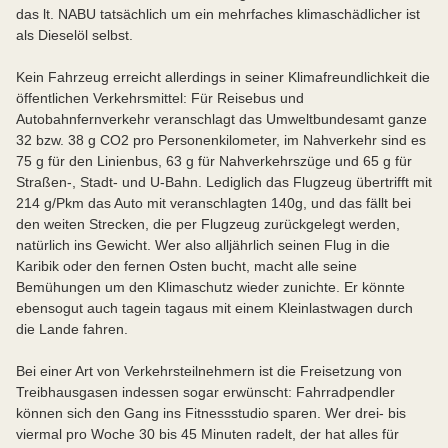
das lt. NABU tatsächlich um ein mehrfaches klimaschädlicher ist
als Dieselöl selbst.
Kein Fahrzeug erreicht allerdings in seiner Klimafreundlichkeit die
öffentlichen Verkehrsmittel: Für Reisebus und
Autobahnfernverkehr veranschlagt das Umweltbundesamt ganze
32 bzw. 38 g CO2 pro Personenkilometer, im Nahverkehr sind es
75 g für den Linienbus, 63 g für Nahverkehrszüge und 65 g für
Straßen-, Stadt- und U-Bahn. Lediglich das Flugzeug übertrifft mit
214 g/Pkm das Auto mit veranschlagten 140g, und das fällt bei
den weiten Strecken, die per Flugzeug zurückgelegt werden,
natürlich ins Gewicht. Wer also alljährlich seinen Flug in die
Karibik oder den fernen Osten bucht, macht alle seine
Bemühungen um den Klimaschutz wieder zunichte. Er könnte
ebensogut auch tagein tagaus mit einem Kleinlastwagen durch
die Lande fahren.
Bei einer Art von Verkehrsteilnehmern ist die Freisetzung von
Treibhausgasen indessen sogar erwünscht: Fahrradpendler
können sich den Gang ins Fitnessstudio sparen. Wer drei- bis
viermal pro Woche 30 bis 45 Minuten radelt, der hat alles für