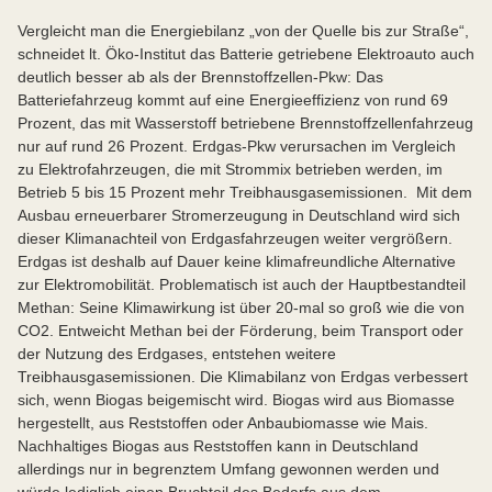
Vergleicht man die Energiebilanz „von der Quelle bis zur Straße“,
schneidet lt. Öko-Institut das Batterie getriebene Elektroauto auch
deutlich besser ab als der Brennstoffzellen-Pkw: Das
Batteriefahrzeug kommt auf eine Energieeffizienz von rund 69
Prozent, das mit Wasserstoff betriebene Brennstoffzellenfahrzeug
nur auf rund 26 Prozent. Erdgas-Pkw verursachen im Vergleich
zu Elektrofahrzeugen, die mit Strommix betrieben werden, im
Betrieb 5 bis 15 Prozent mehr Treibhausgasemissionen. Mit dem
Ausbau erneuerbarer Stromerzeugung in Deutschland wird sich
dieser Klimanachteil von Erdgasfahrzeugen weiter vergrößern.
Erdgas ist deshalb auf Dauer keine klimafreundliche Alternative
zur Elektromobilität. Problematisch ist auch der Hauptbestandteil
Methan: Seine Klimawirkung ist über 20-mal so groß wie die von
CO2. Entweicht Methan bei der Förderung, beim Transport oder
der Nutzung des Erdgases, entstehen weitere
Treibhausgasemissionen. Die Klimabilanz von Erdgas verbessert
sich, wenn Biogas beigemischt wird. Biogas wird aus Biomasse
hergestellt, aus Reststoffen oder Anbaubiomasse wie Mais.
Nachhaltiges Biogas aus Reststoffen kann in Deutschland
allerdings nur in begrenztem Umfang gewonnen werden und